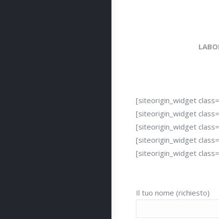
LABO
[siteorigin_widget clas
[siteorigin_widget clas
[siteorigin_widget clas
[siteorigin_widget clas
[siteorigin_widget clas
Il tuo nome (richiesto)