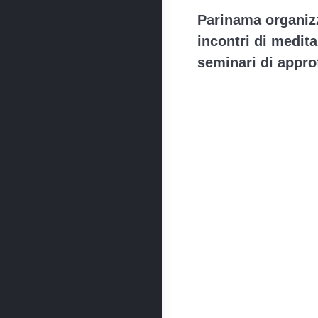
Parinama organizz
incontri di medit
seminari di appr