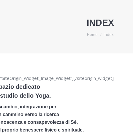
INDEX
You are here:
Home
Index
s=”SiteOrigin_Widget_Image_Widget”]
[/siteorigin_widget]
pazio dedicato
o studio dello Yoga.
scambio, integrazione per
in cammino verso la ricerca
onoscenza e consapevolezza di Sé,
 proprio benessere fisico e spirituale.