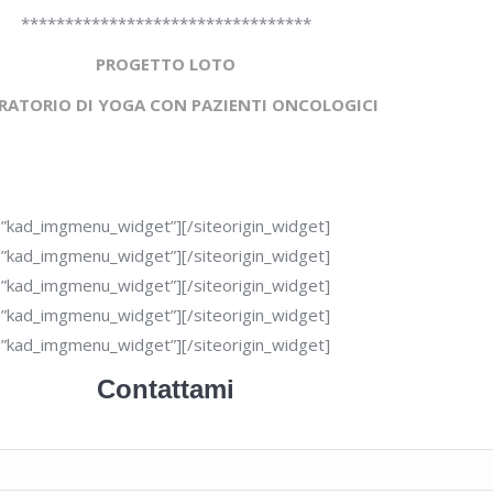
*********************************
PROGETTO LOTO
RATORIO DI YOGA CON PAZIENTI ONCO
LOGICI
s=”kad_imgmenu_widget”]
[/siteorigin_widget]
s=”kad_imgmenu_widget”]
[/siteorigin_widget]
s=”kad_imgmenu_widget”]
[/siteorigin_widget]
s=”kad_imgmenu_widget”]
[/siteorigin_widget]
s=”kad_imgmenu_widget”]
[/siteorigin_widget]
Contattami