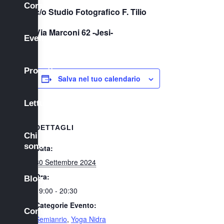
Corsi
c/o Studio Fotografico F. Tilio
Via Marconi 62 -Jesi-
Eventi
Progetti
Salva nel tuo calendario
Letture
DETTAGLI
Chi
sono
Data:
30 Settembre 2024
Ora:
Blog
19:00 - 20:30
Categorie Evento:
Contatti
Semianrio
,
Yoga Nidra