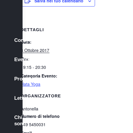
Salva nel tuo calendario
DETTAGLI
Corsi
Data:
3 Ottobre 2017
Ora:
Eventi
19:15 - 20:30
Categoria Evento:
Progetti
Hata Yoga
ORGANIZZATORE
Letture
Antonella
Numero di telefono
Chi
sono
349 5450031